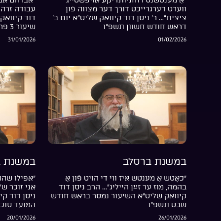
ווערט דערגרייכט דורך דער מצווה פֿון
עבודה זרה 
ציצית”… ר’ ניסן דוד קיוואק שליט”א יום ב’
דוד קיוואק 
דראש חודש חשוון תשפ”ו
שיעור 3 פרשת בשלח התשפ”ו
31/01/2026
01/02/2026
במשנת ברסלב
במשנת ב
“כאָטש אַ מענטש איז ווי די הויט פֿון אַ
“אפילו שהת
בהמה, מוז ער זײַן הייליג”… הרב ניסן דוד
אני זוכר ש
קיוואק שליט”א השיעור נמסר בראש חודש
ניסן דוד קי
שבט תשפ”ו
המועד סוכ
20/01/2026
26/01/2026