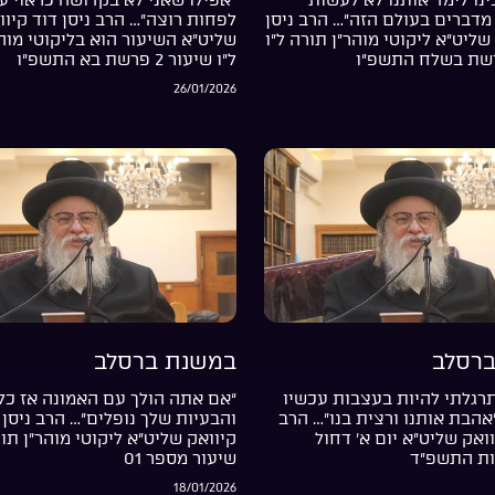
מדברים בעולם הזה”… הרב ניסן
לפחות רוצה”… הרב ניסן דוד קיוו
שליט”א ליקוטי מוהר”ן תורה ל”ו
שליט”א השיעור הוא בליקוטי מוה
ל”ו שיעור 2 פרשת בא התשפ”ו
26/01/2026
רסלב
במשנת ברסלב
רגלתי להיות בעצבות עכשיו
“אם אתה הולך עם האמונה אז כל
”אהבת אותנו ורצית בנו”… הרב
והבעיות שלך נופלים”… הרב ניסן 
וואק שליט”א יום א’ דחול
קיוואק שליט”א ליקוטי מוהר”ן תור
ות התשפ”ד
שיעור מספר 01
18/01/2026