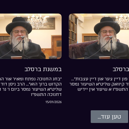
רסלב
במשנת ברסלב
פון דיין צער און דיין עצבות”…
“בחג החנוכה נפתח ומאיר אור ה
וד קיוואק שליט”א השיעור נמסר
הקדוש ברוך הוא”… הרב ניסן דוד 
התשפ”ו א שיעור אין יידיש
שליט”א השיעור נמסר ביום ו’ נר 
דחנוכה התשפ”ו
15/01/2026
טען עוד...