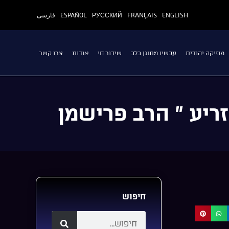
ENGLISH
FRANÇAIS
РУССКИЙ
ESPAÑOL
فارسی
מוזיקה יהודית
עכשיו מתנגן בלב
שידור חי
אודות
צרו קשר
יע ” הרב פרישמן
חיפוש