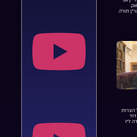
אק
ר”ן תורה
 הצרות
דוד
ה ל”ו