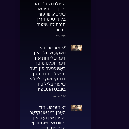
העולם הזה”… הרב
ניסן דוד קיוואק
שליט”א שיעור
בליקוטי מוהר”ן
תורה ל”ו שיעור
רביעי
קרא עוד...
“אַ מענטש האָט
טאַקע אַ חלק אין
דער שליחות אין
דער וועלט מיטן
באַשעפֿער פֿון דער
וועלט”… הרב ניסן
דוד קיוואק שליט”א
שיעור בליל ט”ו
בשבט התשפ”ו
קרא עוד...
“אַ מענטש מוז
האָבן ריין און קלאָר
גלויבן אין גאָט און
נישט אין מענטשן”.
הרב ניסן דוד