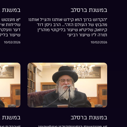
במשנת ברסלב
במשנת ב
“הקדוש ברוך הוא קידש אותנו והציל אותנו
“אַ מענטש ה
מהבוץ של העולם הזה”… הרב ניסן דוד
שליחות אין 
קיוואק שליט”א שיעור בליקוטי מוהר”ן
דער וועלט”
תורה ל”ו שיעור רביעי
שיעור בליל
10/02/2026
10/02/2026
במשנת ברסלב
במשנת ב
“אַ מענטשנס רוחניותדיקע אויפֿשטייג
“אברהם אבי