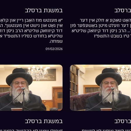
רסלב
במשנת ברסלב
אָט טאַקע אַ חלק אין דער
“אַ מענטש מוז האָבן ריין און קלאָר
דער וועלט מיטן באַשעפֿער פֿון
אין גאָט און נישט אין מענטשן”. ה
… הרב ניסן דוד קיוואק שליט”א
דוד קיווואק שליט”א הרב ניסן דוד
 ט”ו בשבט התשפ”ו
שליט”א בחודש כסליו התשפ”ד אי
שמחה.
01/02/2026
רסלב
במשנת ברסלב
נו לימד אותנו לא לעשות
“אפילו שאני לא בקדושה כראוי עד