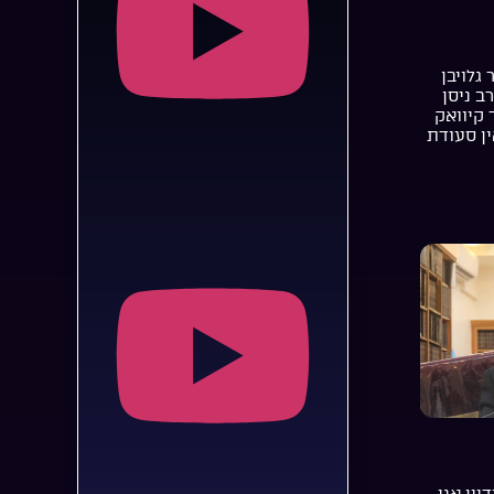
 גלויבן
רב ניסן
 קיוואק
ן סעודת
יין אני