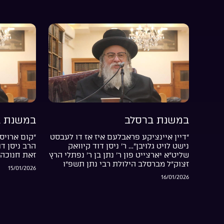
במשנת ברסלב
במשנת ב
“דיין איינציקע פראבלעם איז אז דו לעבסט
“קום ארויס 
נישט לויט גלויבן”… ר’ ניסן דוד קיוואק
הרב ניסן ד
שליט”א יארצייט פון ר’ נתן בן ר’ נפתלי הרץ
זאת חנוכה 
זצוק”ל מברסלב הילולת רבי נתן תשפ”ו
15/01/2026
16/01/2026